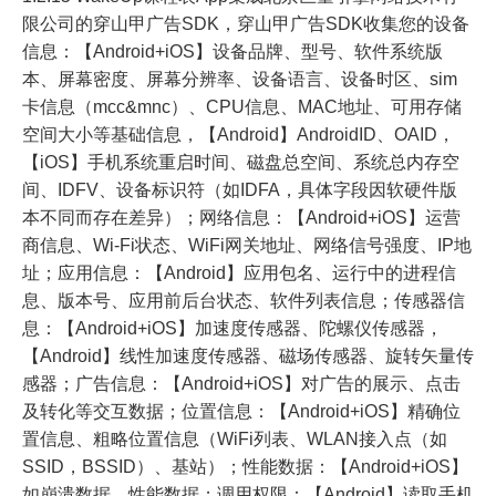
限公司的穿山甲广告SDK，穿山甲广告SDK收集您的设备
信息：【Android+iOS】设备品牌、型号、软件系统版
本、屏幕密度、屏幕分辨率、设备语言、设备时区、sim
卡信息（mcc&mnc）、CPU信息、MAC地址、可用存储
空间大小等基础信息，【Android】AndroidID、OAID，
【iOS】手机系统重启时间、磁盘总空间、系统总内存空
间、IDFV、设备标识符（如IDFA，具体字段因软硬件版
本不同而存在差异）；网络信息：【Android+iOS】运营
商信息、Wi-Fi状态、WiFi网关地址、网络信号强度、IP地
址；应用信息：【Android】应用包名、运行中的进程信
息、版本号、应用前后台状态、软件列表信息；传感器信
息：【Android+iOS】加速度传感器、陀螺仪传感器，
【Android】线性加速度传感器、磁场传感器、旋转矢量传
感器；广告信息：【Android+iOS】对广告的展示、点击
及转化等交互数据；位置信息：【Android+iOS】精确位
置信息、粗略位置信息（WiFi列表、WLAN接入点（如
SSID，BSSID）、基站）；性能数据：【Android+iOS】
如崩溃数据、性能数据；调用权限：【Android】读取手机