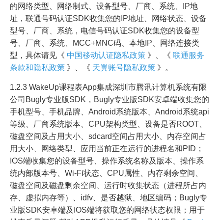
的网络类型、网络制式、设备型号、厂商、系统、IP地
址，联通号码认证SDK收集您的IP地址、网络状态、设备
型号、厂商、系统，电信号码认证SDK收集您的设备型
号、厂商、系统、MCC+MNC码、本地IP、网络连接类
型，具体请见《
中国移动认证隐私政策
》、《
联通服务
条款和隐私政策
》、《
天翼账号隐私政策
》。
1.2.3 WakeUp课程表App集成深圳市腾讯计算机系统有限
公司Bugly专业版SDK，Bugly专业版SDK安卓端收集您的
手机型号、手机品牌、Android系统版本、Android系统api
等级、厂商系统版本、CPU架构类型、设备是否ROOT、
磁盘空间及占用大小、sdcard空间占用大小、内存空间占
用大小、网络类型、应用当前正在运行的进程名和PID；
IOS端收集您的设备型号、操作系统名称及版本、操作系
统内部版本号、Wi-Fi状态、CPU属性、内存剩余空间、
磁盘空间及磁盘剩余空间、运行时收集状态（进程所占内
存、虚拟内存等）、idfv、是否越狱、地区编码；Bugly专
业版SDK安卓端及IOS端将获取您的网络状态权限；用于