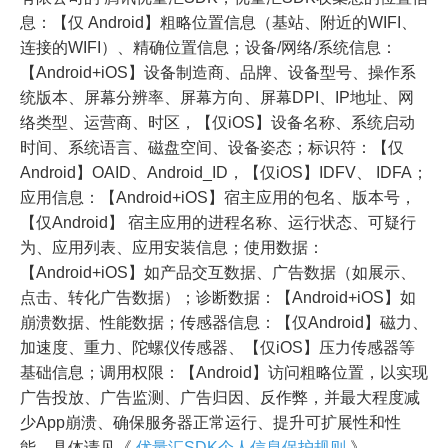
息：【仅 Android】粗略位置信息（基站、附近的WIFI、
连接的WIFI）、精确位置信息；设备/网络/系统信息：
【Android+iOS】设备制造商、品牌、设备型号、操作系
统版本、屏幕分辨率、屏幕方向、屏幕DPI、IP地址、网
络类型、运营商、时区，【仅iOS】设备名称、系统启动
时间、系统语言、磁盘空间、设备姿态；标识符：【仅
Android】OAID、Android_ID，【仅iOS】IDFV、 IDFA；
应用信息：【Android+iOS】宿主应用的包名、版本号，
【仅Android】 宿主应用的进程名称、运行状态、可疑行
为、应用列表、应用安装信息；使用数据：
【Android+iOS】如产品交互数据、广告数据（如展示、
点击、转化广告数据）；诊断数据：【Android+iOS】如
崩溃数据、性能数据；传感器信息：【仅Android】磁力、
加速度、重力、陀螺仪传感器、【仅iOS】压力传感器等
基础信息；调用权限：【Android】访问粗略位置，以实现
广告投放、广告监测、广告归因、反作弊，并最大程度减
少App崩溃、确保服务器正常运行、提升可扩展性和性
能，具体请见《
优量汇SDK个人信息保护规则
》。